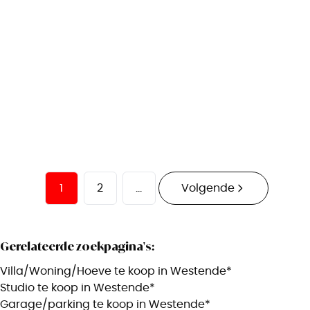
elektriciteit
Zeedijk , 8434 Westende
(ref.
2189
)
€ 80.000
15
m²
1
2
...
Volgende
Gerelateerde zoekpagina's
:
Villa/Woning/Hoeve te koop in Westende*
Studio te koop in Westende*
Garage/parking te koop in Westende*