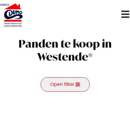
Ga naar hoofdinhoud
Panden te koop in
Westende*
Open filter
Gemeente
Westende* (8434)
Remove
Kaartweergave