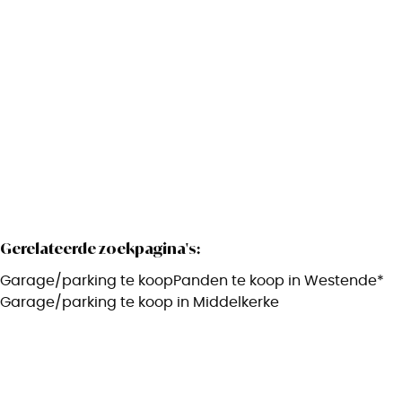
Badenlaan 94 / G.61, 8434 Middelkerke
(ref.
2788
)
€ 45.000
14
m²
Gerelateerde zoekpagina's
:
Garage/parking te koop
Panden te koop in Westende*
Garage/parking te koop in Middelkerke