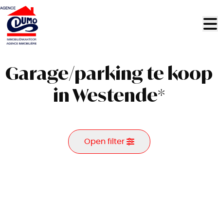
Ga naar hoofdinhoud
Garage/parking te koop
in Westende*
Open filter
Gemeente
Westende* (8434)
Remove
Kaartweergave