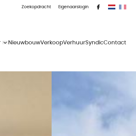
Zoekopdracht
Eigenaarslogin
r
Nieuwbouw
Verkoop
Verhuur
Syndic
Contact