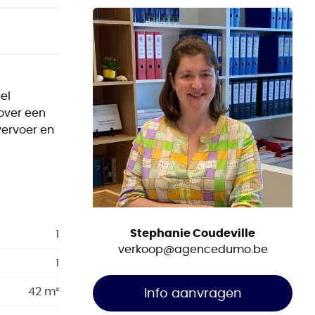
el
over een
vervoer en
Stephanie Coudeville
1
verkoop@agencedumo.be
1
42 m²
Info aanvragen