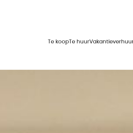
Te koop
Te huur
Vakantieverhuu