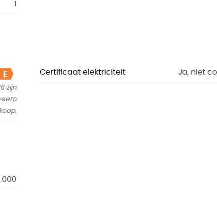
1
Certificaat elektriciteit
Ja, niet c
 zijn
veerd
koop.
0.000