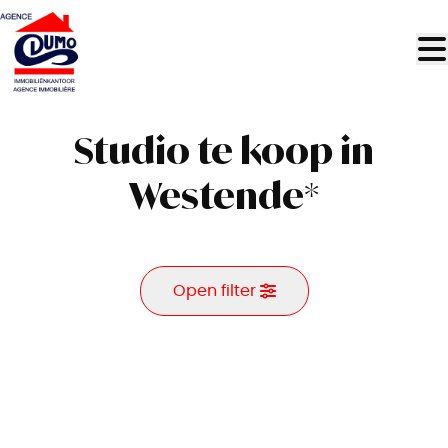
Ga naar hoofdinhoud
Studio te koop in
Westende*
Open filter
Gemeente
Westende* (8434)
Remove
Kaartweergave