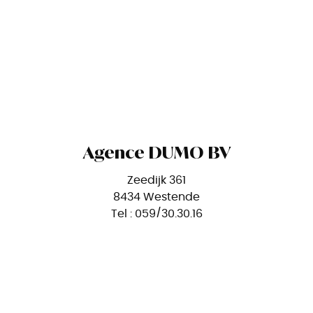
Agence DUMO BV
Zeedijk 361
8434 Westende
Tel : 059/30.30.16
O-nr. 1009.723.676
RPR Oostende
BA en Borgstelling via NV AXA BELGIUM
(polis nr. 730.390.161.493)
Openingsuren