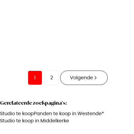
8434 Westende
(ref.
2706
)
Verkocht
1
30
m²
1
1
2
Volgende
Gerelateerde zoekpagina's
:
Studio te koop
Panden te koop in Westende*
Studio te koop in Middelkerke