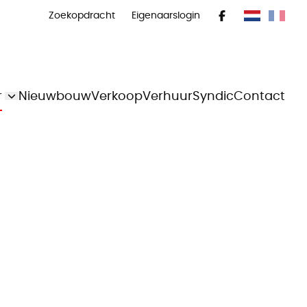
Zoekopdracht
Eigenaarslogin
r
Nieuwbouw
Verkoop
Verhuur
Syndic
Contact