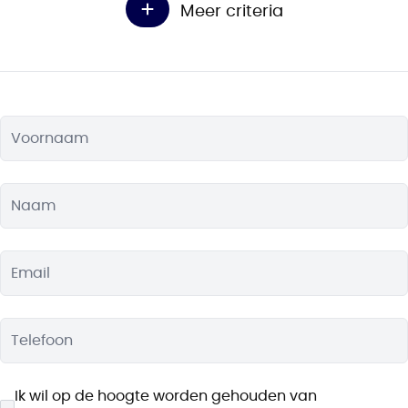
Meer criteria
Min. slaapkamers
Min. badkamers
Voornaam
Tuin
Garage
Parking
Gemeubileerd
Terras
Lift
Naam
Email
Bebouwing
:
Open
Half open
Telefoon
Gesloten
Ik wil op de hoogte worden gehouden van