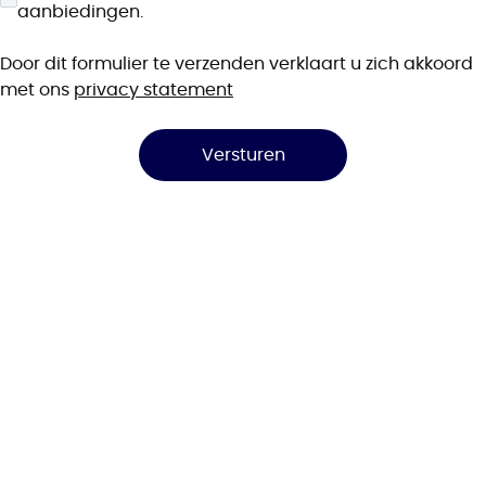
aanbiedingen.
Bewoonbare oppervlakte
㎡
Door dit formulier te verzenden verklaart u zich akkoord
Grondoppervlakte
㎡
met ons
privacy statement
Staat
Versturen