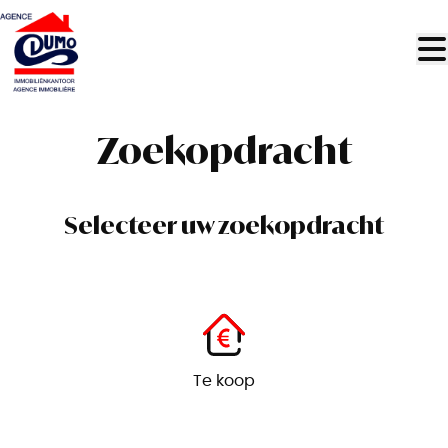
Ga naar hoofdinhoud
Zoekopdracht
Selecteer uw zoekopdracht
Te koop