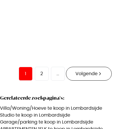
Zeedijk 331 / 0701, 8434 Westende
(ref.
2689
)
€ 269.000
1
28
m²
1
2
...
Volgende
Gerelateerde zoekpagina's
:
Villa/Woning/Hoeve te koop in Lombardsijde
Studio te koop in Lombardsijde
Garage/parking te koop in Lombardsijde
APPARTEMENTEN 1SLK te koop in Lombardsijde