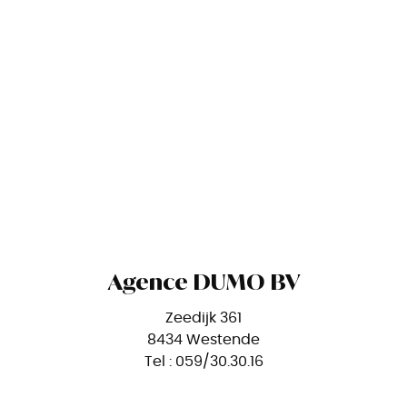
Agence DUMO BV
Zeedijk 361
8434 Westende
Tel : 059/30.30.16
O-nr. 1009.723.676
RPR Oostende