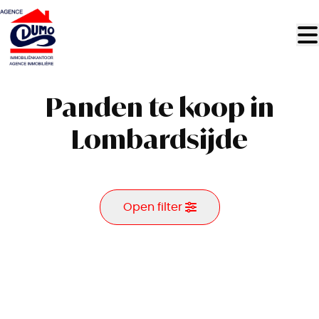
Ga naar hoofdinhoud
Panden te koop in
Lombardsijde
Open filter
Gemeente
Lombardsijde (8434)
Remove
Kaartweergave