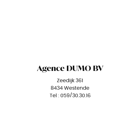
Agence DUMO BV
Zeedijk 361
8434 Westende
Tel : 059/30.30.16
O-nr. 1009.723.676
RPR Oostende
BA en Borgstelling via NV AXA BELGIUM
(polis nr. 730.390.161.493)
Openingsuren