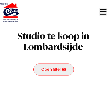
Ga naar hoofdinhoud
Studio te koop in
Lombardsijde
Open filter
Gemeente
Lombardsijde (8434)
Remove
Kaartweergave