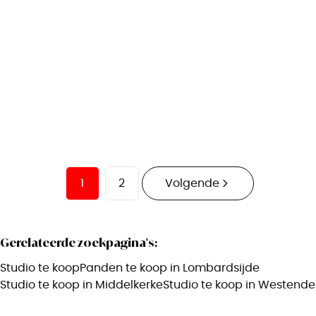
8434 Westende
(ref.
2706
)
Verkocht
1
30
m²
1
1
2
Volgende
Gerelateerde zoekpagina's
:
Studio te koop
Panden te koop in Lombardsijde
Studio te koop in Middelkerke
Studio te koop in Westende