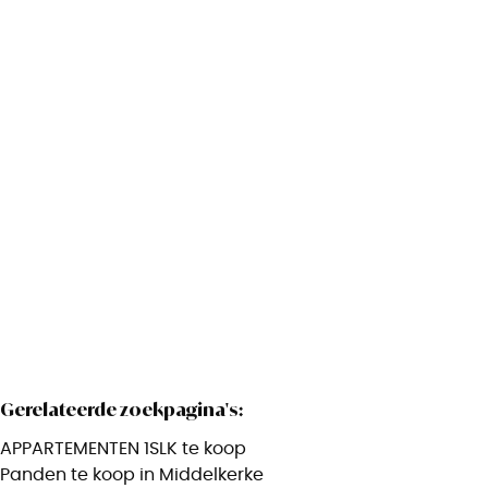
ongemeubeld appartement met 1 slaapkamer en
koer
8434 Westende
(ref.
2732
)
Verkocht
1
1
40
m²
Gerelateerde zoekpagina's
:
APPARTEMENTEN 1SLK te koop
Panden te koop in Middelkerke