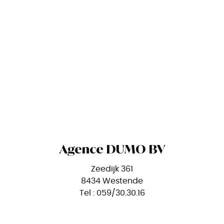
Agence DUMO BV
Zeedijk 361
8434 Westende
Tel : 059/30.30.16
O-nr. 1009.723.676
RPR Oostende