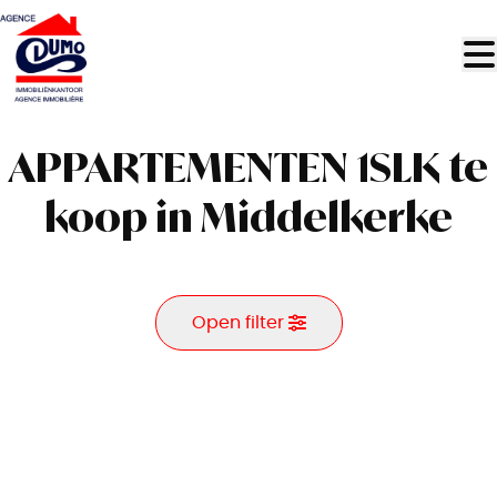
Ga naar hoofdinhoud
APPARTEMENTEN 1SLK te
koop in Middelkerke
Open filter
Gemeente
Middelkerke (8430, 8434)
Remove
Kaartweergave