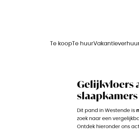
Te koop
Te huur
Vakantieverhuu
Gelijkvloers
slaapkamers
n
Dit pand in Westende is
zoek naar een vergelijkb
Ontdek hieronder ons ac