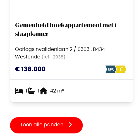
Gemeubeld hoekappartement met 1
slaapkamer
Oorlogsinvalidenlaan 2 / 0303 , 8434
Westende
(ref.
2038
)
€ 138.000
1
1
42
m²
Toon alle panden