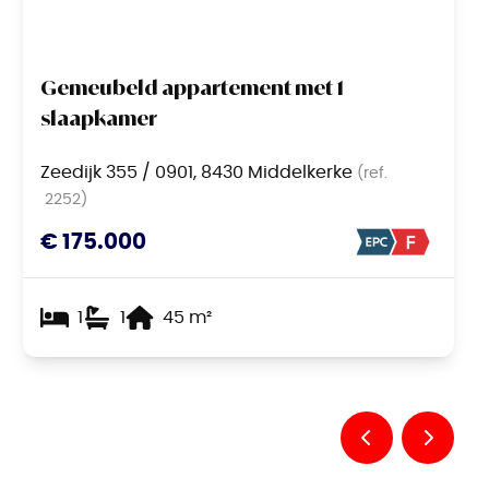
Gemeubeld appartement met 1
slaapkamer
Zeedijk 355 / 0901, 8430 Middelkerke
(ref.
2252
)
€ 175.000
1
1
45
m²