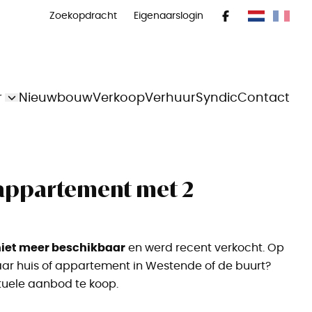
Zoekopdracht
Eigenaarslogin
r
Nieuwbouw
Verkoop
Verhuur
Syndic
Contact
 appartement met 2
iet meer beschikbaar
en werd recent verkocht. Op
aar huis of appartement in Westende of de buurt?
tuele aanbod te koop.