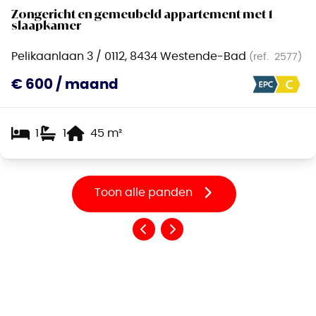
Zongericht en gemeubeld appartement met 1
slaapkamer
Pelikaanlaan 3 / 0112, 8434 Westende-Bad
(ref.
2577
)
€ 600 / maand
1
1
45
m²
Toon alle panden