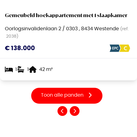
Gemeubeld hoekappartement met 1 slaapkamer
Oorlogsinvalidenlaan 2 / 0303 , 8434 Westende
(ref.
2038
)
€ 138.000
1
1
42
m²
Toon alle panden