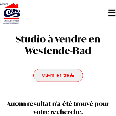
Aller au contenu principal
Studio à vendre en
Westende-Bad
Ouvrir le filtre
Commune
Westende-Bad (8430)
Aucun résultat n'a été trouvé pour
Remove
Vue de la carte
votre recherche.