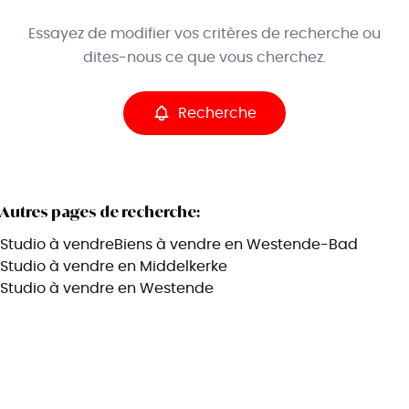
Type
Essayez de modifier vos critères de recherche ou
Studio
Recherche
Trier par
Remove
dites-nous ce que vous cherchez.
Recherche
Critères plus
Min. budget
Autres pages de recherche
:
Studio à vendre
Biens à vendre en Westende-Bad
Max. budget
Studio à vendre en Middelkerke
Studio à vendre en Westende
Chercher