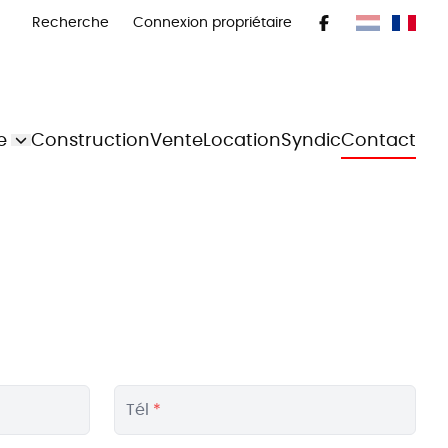
Recherche
Connexion propriétaire
e
Construction
Vente
Location
Syndic
Contact
Tél
*