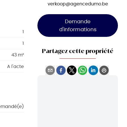
verkoop@agencedumo.be
Demande
d'informations
1
1
Partagez cette propriété
43 m²
A l'acte
emandé(e)