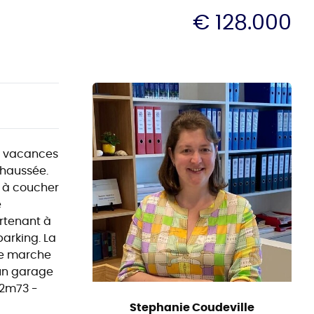
€ 128.000
e vacances
chaussée.
s à coucher
e
rtenant à
parking. La
 de marche
 un garage
 2m73 -
Stephanie Coudeville